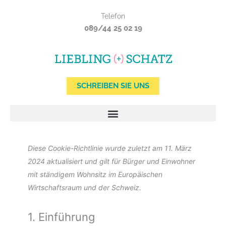
Zum
Telefon
Inhalt
089/44 25 02 19
springen
SCHREIBEN SIE UNS
Consent
Consent
Consent
Consent
Consent
Consent
Consent
Consent
Consent
Consent
Statistiken
Marketing
Diese Cookie-Richtlinie wurde zuletzt am 11. März
to
to
to
to
to
to
to
to
to
to
2024 aktualisiert und gilt für Bürger und Einwohner
service
service
service
service
service
service
service
service
service
service
mit ständigem Wohnsitz im Europäischen
wistia
elementor
woocommerce
wordpress
complianz
google-
google-
google-
mixpanel
sonstiges
Wirtschaftsraum und der Schweiz.
analytics
recaptcha
maps
1. Einführung