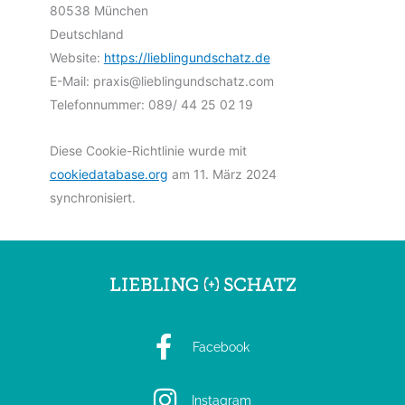
80538 München
Deutschland
Website:
https://lieblingundschatz.de
E-Mail:
praxis@
lieblingundschatz.com
Telefonnummer: 089/ 44 25 02 19
Diese Cookie-Richtlinie wurde mit
cookiedatabase.org
am 11. März 2024
synchronisiert.
Facebook
Instagram