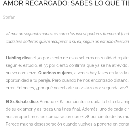
AMOR RECARGADO: SABES LO QUE T
Stefan
«Amor de segunda mano» es como los investigadores llaman al fenó
cada tres solteros quiere recuperar a su ex, según un estudio de eDarl
Liebling dice:
el 70 por ciento de esos solteros en realidad repi
según el estudio, el 35 por ciento confirma que ya se ha atrevid
nuevo comienzo.
Queridas mujeres
, a veces hay fases en la vida
oportunidad a tu pareja. Pero cuando hemos encontrado distanci
error. Entonces, ¿por qué no echarle un vistazo por segunda vez
El Sr. Schatz dice:
Aunque el 62 por ciento se quita la lista de ami
de su ex amor y así traza una línea final. Además, uno de cada ci
nos arrepentimos, en comparación con el 28 por ciento de las muj
Parece mucha desesperación cuando vuelves a ponerte en contacto 