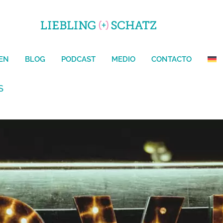
OGAR
ÜBER UNS
LEISTUNGEN
BLOG
PODCAST
CONTACTO
EN
BLOG
PODCAST
MEDIO
CONTACTO
S