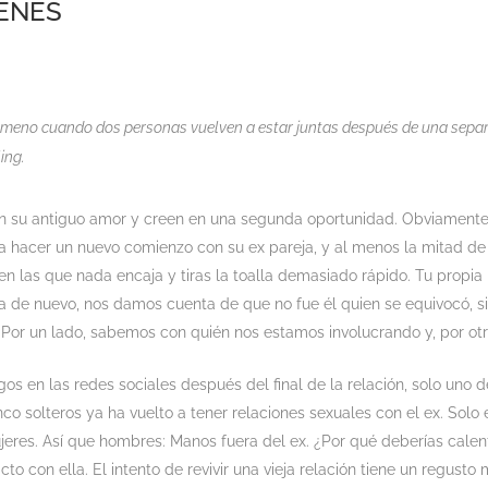
IENES
meno cuando dos personas vuelven a estar juntas después de una separ
ing.
ten su antiguo amor y creen en una segunda oportunidad. Obviamente,
o a hacer un nuevo comienzo con su ex pareja, y al menos la mitad de
 en las que nada encaja y tiras la toalla demasiado rápido. Tu propi
a de nuevo, nos damos cuenta de que no fue él quien se equivocó,
? Por un lado, sabemos con quién nos estamos involucrando y, por o
gos en las redes sociales después del final de la relación, solo uno
nco solteros ya ha vuelto a tener relaciones sexuales con el ex. Solo
eres. Así que hombres: Manos fuera del ex. ¿Por qué deberías calent
con ella. El intento de revivir una vieja relación tiene un regusto