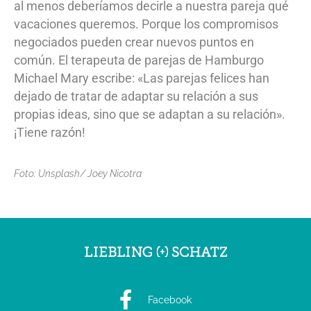
al menos deberíamos decirle a nuestra pareja qué
vacaciones queremos. Porque los compromisos
negociados pueden crear nuevos puntos en
común. El terapeuta de parejas de Hamburgo
Michael Mary escribe: «Las parejas felices han
dejado de tratar de adaptar su relación a sus
propias ideas, sino que se adaptan a su relación».
¡Tiene razón!
Foto: Unsplash/ Joey Nicotra
Facebook