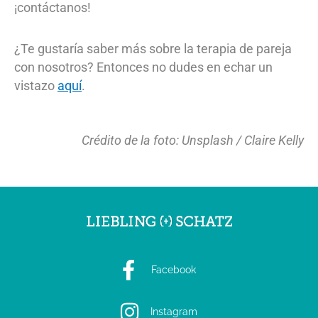
¡contáctanos!
¿Te gustaría saber más sobre la terapia de pareja
con nosotros? Entonces no dudes en echar un
vistazo
aquí
.
Crédito de la foto: Unsplash / Claire Kelly
Facebook
Instagram