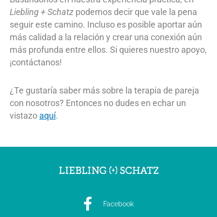
Liebling + Schatz
podemos decir que vale la pena
seguir este camino. Incluso es posible aportar aún
más calidad a la relación y crear una conexión aún
más profunda entre ellos. Si quieres nuestro apoyo,
¡contáctanos!
¿Te gustaría saber más sobre la terapia de pareja
con nosotros? Entonces no dudes en echar un
vistazo
aquí
.
Facebook